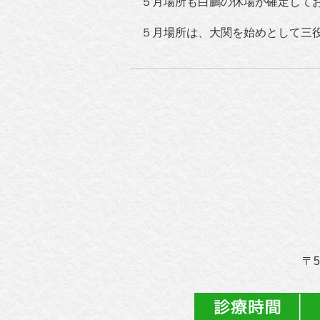
５月場所も白鵬の休場が確定して
５月場所は、大関を始めとして三
〒5