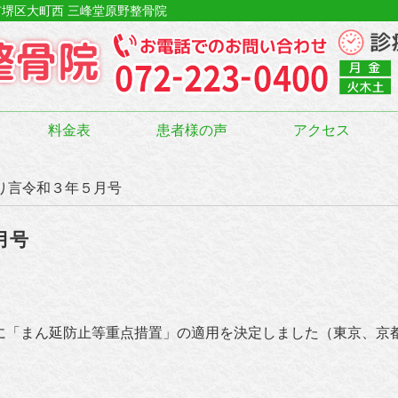
市堺区大町西 三峰堂原野整骨院
料金表
患者様の声
アクセス
とり言令和３年５月号
月号
に「まん延防止等重点措置」の適用を決定しました（東京、京