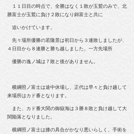
１１日目の時点で、全勝はなく１敗が玉鷲のみで、北
勝富士が玉鷲に負け２敗になり錦富士と共に
追いかけています。
先々場所優勝の若隆景は初日から３連敗しましたが、
４日目から８連勝と勝ち越しました。一方先場所
優勝の逸ノ城は７敗と後がありません。
横綱照ノ富士は途中休場し、正代は早々と負け越して
来場所はカド番となります。
また、カド番大関の御嶽海は３勝８敗と負け越して大
関陥落となりました。
横綱照ノ富士は膝の具合がかなり悪いらしく、手術を