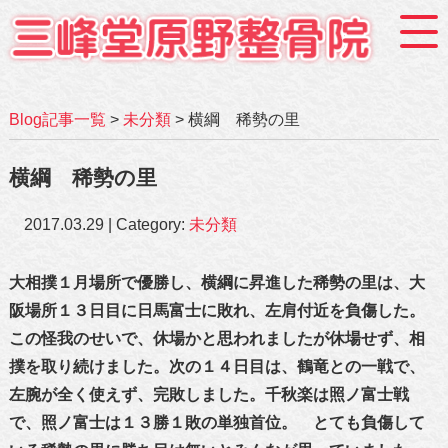
Blog記事一覧
>
未分類
> 横綱 稀勢の里
横綱 稀勢の里
2017.03.29 | Category:
未分類
大相撲１月場所で優勝し、横綱に昇進した稀勢の里は、大
阪場所１３日目に日馬富士に敗れ、左肩付近を負傷した。
この怪我のせいで、休場かと思われましたが休場せず、相
撲を取り続けました。次の１４日目は、鶴竜との一戦で、
左腕が全く使えず、完敗しました。千秋楽は照ノ富士戦
で、照ノ富士は１３勝１敗の単独首位。 とても負傷して