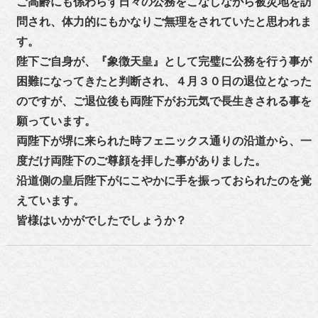
ご高齢にも係わらず日々の公務をこなしながら被災地を訪
問され、体力的にもかなりご無理をされていたと思われま
す。
陛下ご自身が、『象徴天皇』として完璧に公務を行う事が
困難になってきたと判断され、４月３０日の退位となった
のですが、ご退位後も両陛下がお元気で長生きされる事を
願っています。
両陛下が堺に来られた時フェニックス通りの沿道から、一
度だけ両陛下のご尊顔を拝した事がありました。
沿道側の皇后陛下がにこやかに手を振っておられたのを覚
えています。
皆様はいかがでしたでしょうか？