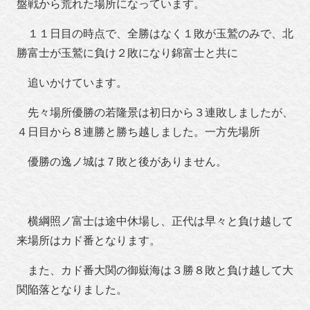
盤戦から荒れた場所になっています。
１１日目の時点で、全勝はなく１敗が玉鷲のみで、北
勝富士が玉鷲に負け２敗になり錦富士と共に
追いかけています。
先々場所優勝の若隆景は初日から３連敗しましたが、
４日目から８連勝と勝ち越しました。一方先場所
優勝の逸ノ城は７敗と後がありません。
横綱照ノ富士は途中休場し、正代は早々と負け越して
来場所はカド番となります。
また、カド番大関の御嶽海は３勝８敗と負け越して大
関陥落となりました。