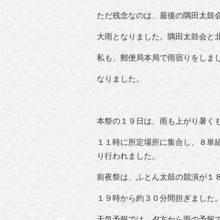
ただ残念なのは、最後の隅田太鼓
大雨となりました。隅田太鼓会と
私も、郵便局本局で雨宿りをしま
なりました。
本祭の１９日は、雨も上がり暑く
１１時に所定場所に集合し、８単
り行われました。
前夜祭は、ふとん太鼓の競演が１
１９時から約３０分間担ぎました
天気予報では、夕方から雨の予報