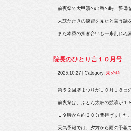
前夜祭で大甲濱の出番の時、警備
太鼓たたきの練習を見たと言う話
また本番の担ぎ合いも一糸乱れぬ
院長のひとり言１０月号
2025.10.27 | Category:
未分類
第５２回堺まつりが１０月１８日
前夜祭は、ふとん太鼓の競演が１
１９時から約３０分間担ぎました
天気予報では、夕方から雨の予報