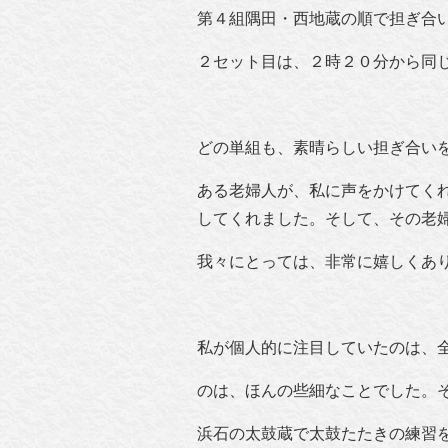
第４組隅田・西地蔵の順で担ぎ合
２セット目は、２時２０分から同
どの単組も、素晴らしい担ぎ合い
ある老婦人が、私に声をかけてく
してくれました。そして、その老
我々にとっては、非常に嬉しくあ
私が個人的に注目していたのは、
のは、ほんの些細なことでした。
浜石の太鼓蔵で太鼓たたきの練習