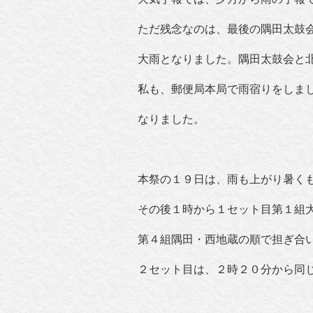
ただ残念なのは、最後の隅田太鼓
大雨となりました。隅田太鼓会と
私も、郵便局本局で雨宿りをしま
なりました。
本祭の１９日は、雨も上がり暑く
その後１時から１セット目第１組
第４組隅田・西地蔵の順で担ぎ合
２セット目は、２時２０分から同