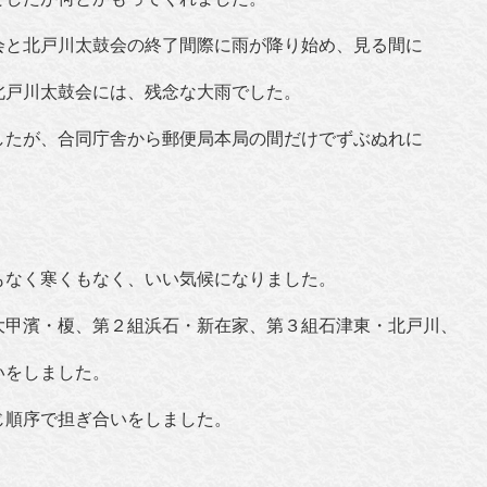
会と北戸川太鼓会の終了間際に雨が降り始め、見る間に
北戸川太鼓会には、残念な大雨でした。
したが、合同庁舎から郵便局本局の間だけでずぶぬれに
もなく寒くもなく、いい気候になりました。
大甲濱・榎、第２組浜石・新在家、第３組石津東・北戸川、
いをしました。
じ順序で担ぎ合いをしました。