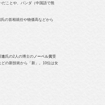
次いだことや、パンダ（中国語で熊
苗
氏の首相就任や物価高などから
川進
氏の2人の博士の
ノーベル賞
受
などの新技術から「新」。10位は女