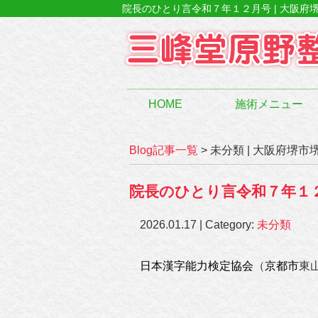
院長のひとり言令和７年１２月号 | 大阪府
HOME
施術メニュー
Blog記事一覧
> 未分類 | 大阪府堺
院長のひとり言令和７年１
2026.01.17 | Category:
未分類
日本漢字能力検定協会
（
京都市
東