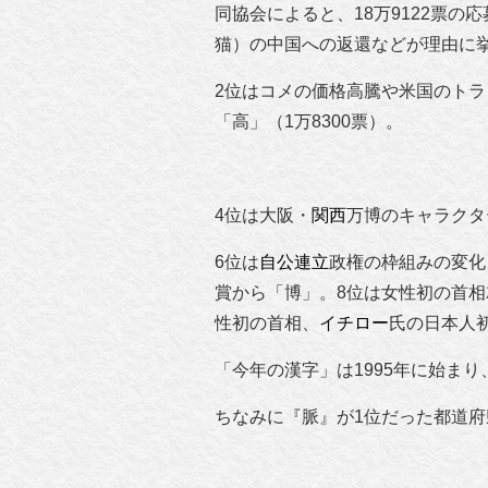
同協会によると、18万9122票
猫）の中国への返還などが理由に
2位はコメの価格高騰や米国のトラ
「高」（1万8300票）。
4位は大阪・
関西
万博のキャラクタ
6位は
自公連立
政権の枠組みの変化
賞から「博」。8位は女性初の首相
性初の首相、
イチロー
氏の日本人
「今年の漢字」は1995年に始ま
ちなみに『脈』が1位だった都道