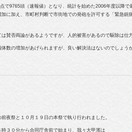
点で9765頭（速報値）となり、統計を始めた2006年度以降
増加に加え、市町村判断で市街地での発砲を許可する「緊急銃猟
ては賛否両論があるようですが、人的被害があるので駆除は仕
個体数の増加があげられますが、良い解決法はないのでしょう
の前夜祭と１０月１９日の本祭で執り行われました。
８時３０分から合同庁舎前で始まり、我々大甲濱は