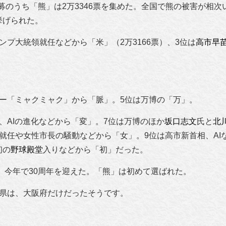
の応募のうち「熊」は2万3346票を集めた。全国で熊の被害が相
挙げられた。
ンプ大統領就任などから「米」（2万3166票）、3位は
高市早
ー「ミャクミャク」から「脈」。5位は万博の「万」。
、AIの進化などから「変」。7位は万博のほか
坂口志文
氏と
北
就任や女性市長の騒動などから「女」。9位は高市新首相、AI
初の
野球殿堂
入りなどから「初」だった。
り、今年で30周年を迎えた。「熊」は初めて選ばれた。
府県は、大阪府だけだったそうです。