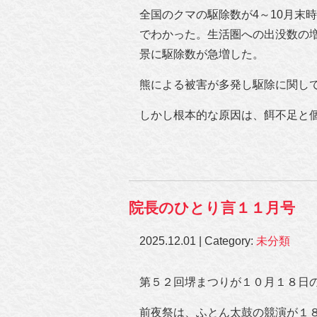
全国のクマの駆除数が4～10月末時
でわかった。生活圏への出没数の
景に駆除数が急増した。
熊による被害が多発し駆除に関し
しかし根本的な原因は、餌不足と
院長のひとり言１１月号
2025.12.01 | Category:
未分類
第５２回堺まつりが１０月１８日
前夜祭は、ふとん太鼓の競演が１