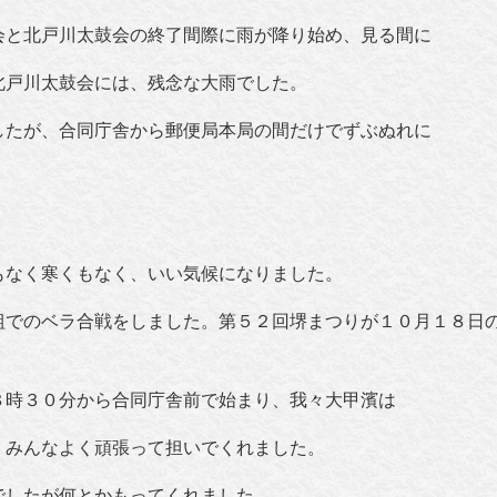
会と北戸川太鼓会の終了間際に雨が降り始め、見る間に
北戸川太鼓会には、残念な大雨でした。
したが、合同庁舎から郵便局本局の間だけでずぶぬれに
もなく寒くもなく、いい気候になりました。
組でのベラ合戦をしました。第５２回堺まつりが１０月１８日
８時３０分から合同庁舎前で始まり、我々大甲濱は
。みんなよく頑張って担いでくれました。
でしたが何とかもってくれました。