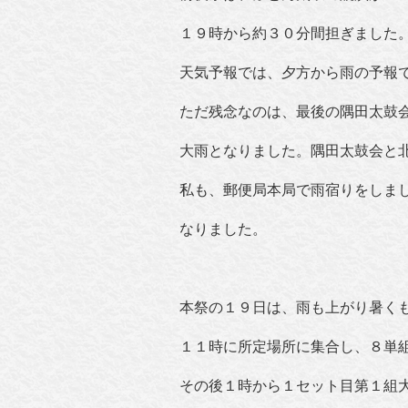
１９時から約３０分間担ぎました
天気予報では、夕方から雨の予報
ただ残念なのは、最後の隅田太鼓
大雨となりました。隅田太鼓会と
私も、郵便局本局で雨宿りをしま
なりました。
本祭の１９日は、雨も上がり暑く
１１時に所定場所に集合し、８単
その後１時から１セット目第１組